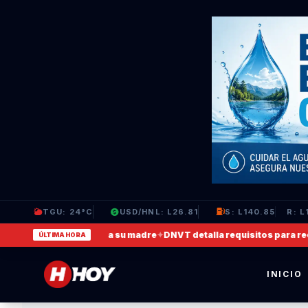
TGU: 24°C
USD/HNL: L26.81
S: L140.85
R: L
 video en que agrede a su madre
✦
DNVT detalla requisitos para recupe
ÚLTIMA HORA
INICIO