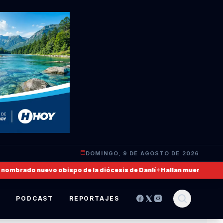
DOMINGO, 9 DE AGOSTO DE 2026
mbrado nuevo obispo de la diócesis de Danlí
✦
Hallan muerto a un mili
S
PODCAST
REPORTAJES