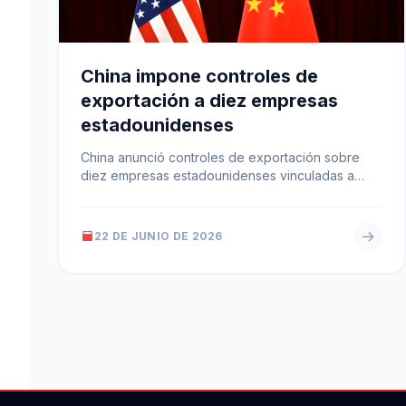
China impone controles de
exportación a diez empresas
estadounidenses
China anunció controles de exportación sobre
diez empresas estadounidenses vinculadas a
drones, robótica, tecnología aeroespacial,
defensa y tierras raras, y…
22 DE JUNIO DE 2026