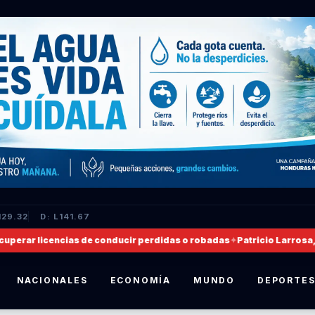
129.32
D: L141.67
rar licencias de conducir perdidas o robadas
✦
Patricio Larrosa, no
NACIONALES
ECONOMÍA
MUNDO
DEPORTE