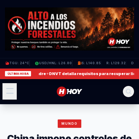
TGU: 24°C
USD/HNL: L26.80
S: L140.85
R: L129.32
D: L
 agrede a su madre
✦
DNVT detalla requisitos para recuperar licencia
ÚLTIMA HORA
MUNDO
China impone controles de