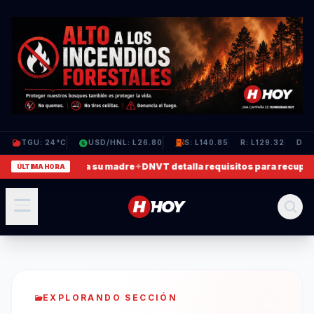
TGU: 24°C
USD/HNL: L26.80
S: L140.85
R: L129.32
D: L
deo en que agrede a su madre
✦
DNVT detalla requisitos para recuperar
ÚLTIMA HORA
EXPLORANDO SECCIÓN