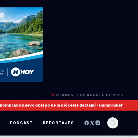
VIERNES, 7 DE AGOSTO DE 2026
rado nuevo obispo de la diócesis de Danlí
✦
Hallan muerto a un milita
S
PODCAST
REPORTAJES