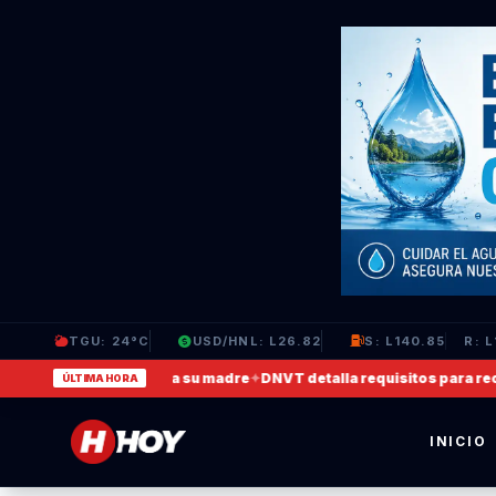
TGU: 24°C
USD/HNL: L26.82
S: L140.85
R: L
ideo en que agrede a su madre
✦
DNVT detalla requisitos para recuper
ÚLTIMA HORA
INICIO