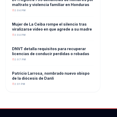
maltrato y violencia familiar en Honduras
2:04 PM
Mujer de La Ceiba rompe el silencio tras
viralizarse video en que agrede a su madre
2:04 PM
DNVT detalla requisitos para recuperar
licencias de conducir perdidas o robadas
2:07 PM
Patricio Larrosa, nombrado nuevo obispo
de la diócesis de Danlí
2:01 PM