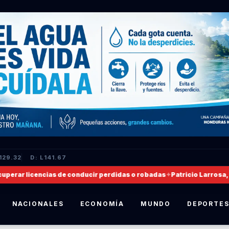
129.32
D: L141.67
ar licencias de conducir perdidas o robadas
✦
Patricio Larrosa, nomb
NACIONALES
ECONOMÍA
MUNDO
DEPORTE