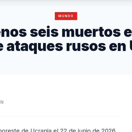
MUNDO
nos seis muertos 
e ataques rusos en
IN
noreste de Ucrania el 22 de junio de 2026