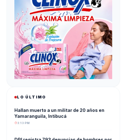
LO ÚLTIMO
Hallan muerto a un militar de 20 años en
Yamaranguila, Intibucá
3:13 PM
DPI registra 793 denuncias de hombres por