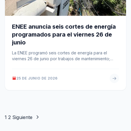
ENEE anuncia seis cortes de energía
programados para el viernes 26 de
junio
La ENEE programó seis cortes de energía para el
viernes 26 de junio por trabajos de mantenimiento;
incluyen horarios entre…
25 DE JUNIO DE 2026
Paginación
1
2
Siguiente
de
entradas