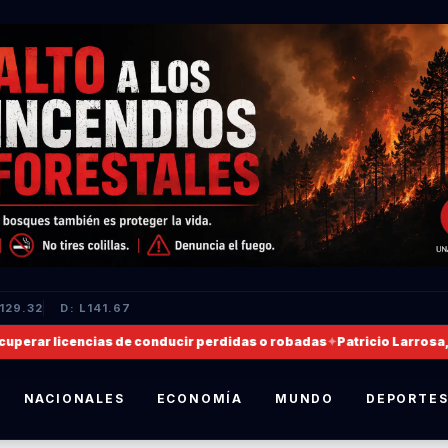
L129.32
D: L141.67
rar licencias de conducir perdidas o robadas
✦
Patricio Larrosa, nom
NACIONALES
ECONOMÍA
MUNDO
DEPORTE