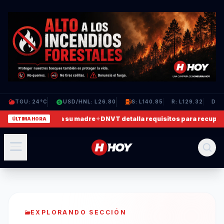
TGU: 24°C
USD/HNL: L26.80
S: L140.85
R: L129.32
D: L
eo en que agrede a su madre
✦
DNVT detalla requisitos para recuperar
ÚLTIMA HORA
EXPLORANDO SECCIÓN