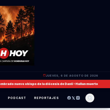
JUEVES, 6 DE AGOSTO DE 2026
nuevo obispo de la diócesis de Danlí
✦
Hallan muerto a un militar de 
S
PODCAST
REPORTAJES