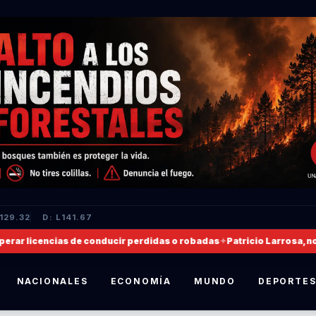
L129.32
D: L141.67
cencias de conducir perdidas o robadas
✦
Patricio Larrosa, nombrado 
NACIONALES
ECONOMÍA
MUNDO
DEPORTE