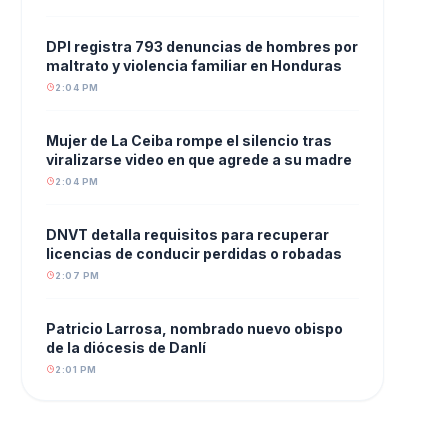
DPI registra 793 denuncias de hombres por
maltrato y violencia familiar en Honduras
2:04 PM
Mujer de La Ceiba rompe el silencio tras
viralizarse video en que agrede a su madre
2:04 PM
DNVT detalla requisitos para recuperar
licencias de conducir perdidas o robadas
2:07 PM
Patricio Larrosa, nombrado nuevo obispo
de la diócesis de Danlí
2:01 PM