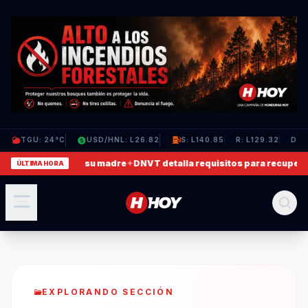
TGU: 24°C
USD/HNL: L26.82
S: L140.85
R: L129.32
D: L
en que agrede a su madre
✦
DNVT detalla requisitos para recuperar li
ÚLTIMA HORA
EXPLORANDO SECCIÓN