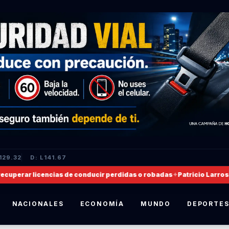
129.32
D: L141.67
erar licencias de conducir perdidas o robadas
✦
Patricio Larrosa, n
NACIONALES
ECONOMÍA
MUNDO
DEPORTE