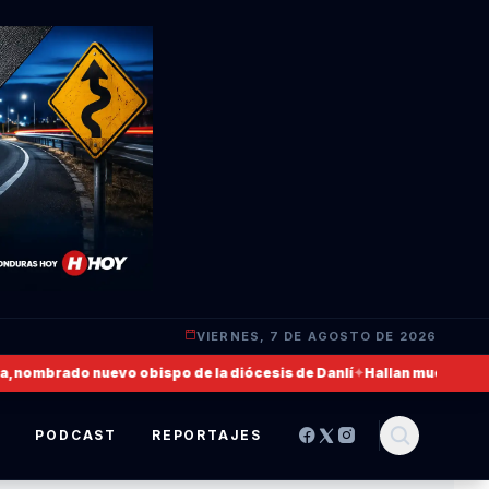
VIERNES, 7 DE AGOSTO DE 2026
ombrado nuevo obispo de la diócesis de Danlí
✦
Hallan muerto a un mil
S
PODCAST
REPORTAJES