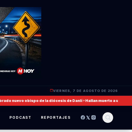
VIERNES, 7 DE AGOSTO DE 2026
vo obispo de la diócesis de Danlí
✦
Hallan muerto a un militar de 20 
S
PODCAST
REPORTAJES