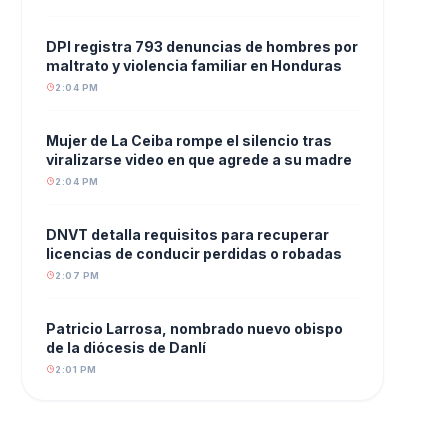
DPI registra 793 denuncias de hombres por
maltrato y violencia familiar en Honduras
2:04 PM
Mujer de La Ceiba rompe el silencio tras
viralizarse video en que agrede a su madre
2:04 PM
DNVT detalla requisitos para recuperar
licencias de conducir perdidas o robadas
2:07 PM
Patricio Larrosa, nombrado nuevo obispo
de la diócesis de Danlí
2:01 PM