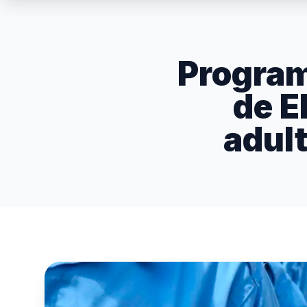
Program
de E
adul