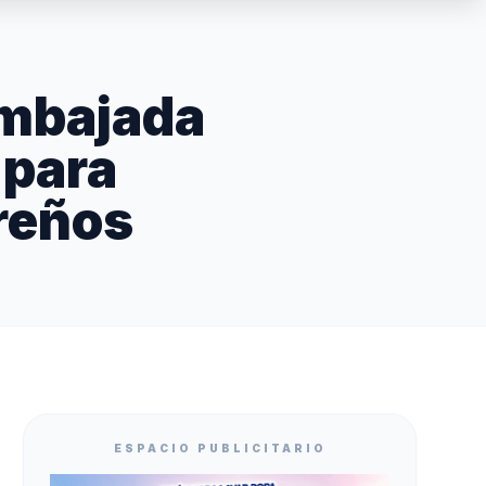
Embajada
 para
reños
ESPACIO PUBLICITARIO