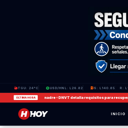
TGU: 24°C
USD/HNL: L26.82
S: L140.85
R: L
que agrede a su madre
✦
DNVT detalla requisitos para recuperar licen
ÚLTIMA HORA
INICIO