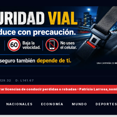
129.32
D: L141.67
cias de conducir perdidas o robadas
✦
Patricio Larrosa, nombrado nue
NACIONALES
ECONOMÍA
MUNDO
DEPORTE