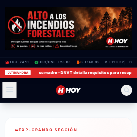
TGU: 24°C
USD/HNL: L26.80
S: L140.85
R: L129.32
D: L
 en que agrede a su madre
✦
DNVT detalla requisitos para recuperar l
ÚLTIMA HORA
EXPLORANDO SECCIÓN