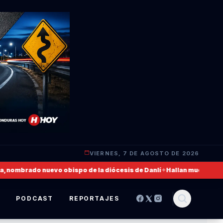
VIERNES, 7 DE AGOSTO DE 2026
ombrado nuevo obispo de la diócesis de Danlí
✦
Hallan muerto a un mil
S
PODCAST
REPORTAJES