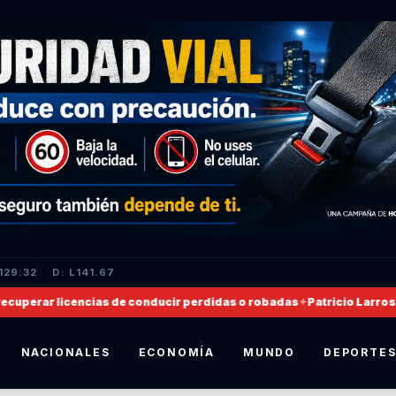
129.32
D: L141.67
perar licencias de conducir perdidas o robadas
✦
Patricio Larrosa, n
NACIONALES
ECONOMÍA
MUNDO
DEPORTE