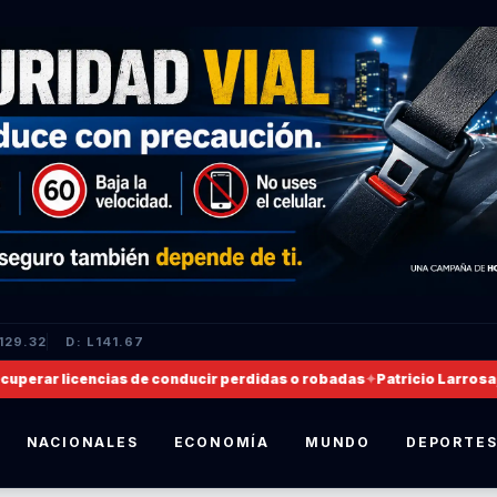
129.32
D: L141.67
erar licencias de conducir perdidas o robadas
✦
Patricio Larrosa, no
NACIONALES
ECONOMÍA
MUNDO
DEPORTE