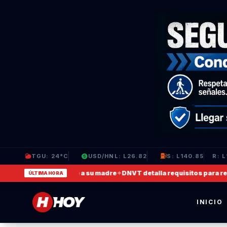
TGU: 24°C
USD/HNL: L26.82
S: L140.85
R: L
 video en que agrede a su madre
✦
DNVT detalla requisitos para recup
ÚLTIMA HORA
INICIO