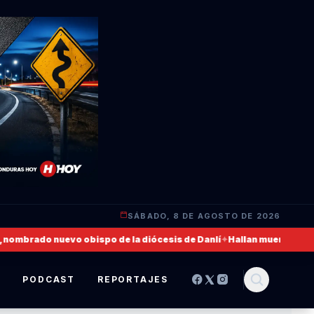
SÁBADO, 8 DE AGOSTO DE 2026
mbrado nuevo obispo de la diócesis de Danlí
✦
Hallan muerto a un mili
S
PODCAST
REPORTAJES