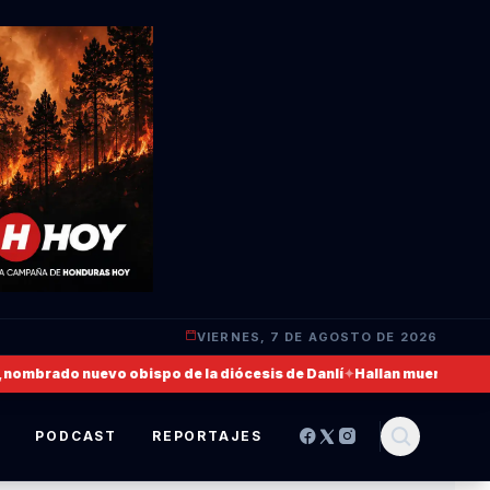
VIERNES, 7 DE AGOSTO DE 2026
brado nuevo obispo de la diócesis de Danlí
✦
Hallan muerto a un milit
S
PODCAST
REPORTAJES