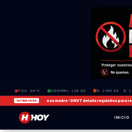
TGU: 24°C
USD/HNL: L26.82
S: L140.85
R: L
video en que agrede a su madre
✦
DNVT detalla requisitos para recuper
ÚLTIMA HORA
INICIO