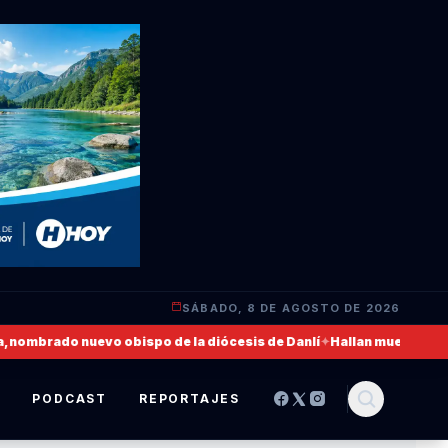
SÁBADO, 8 DE AGOSTO DE 2026
ombrado nuevo obispo de la diócesis de Danlí
✦
Hallan muerto a un mil
S
PODCAST
REPORTAJES