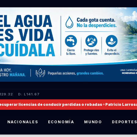
129.32
D: L141.67
erar licencias de conducir perdidas o robadas
✦
Patricio Larrosa, n
NACIONALES
ECONOMÍA
MUNDO
DEPORTE