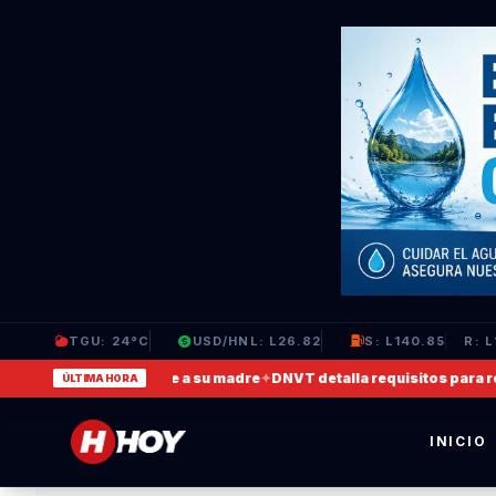
TGU: 24°C
USD/HNL: L26.82
S: L140.85
R: L
e video en que agrede a su madre
✦
DNVT detalla requisitos para recup
ÚLTIMA HORA
INICIO