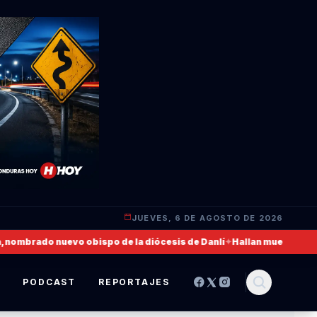
JUEVES, 6 DE AGOSTO DE 2026
mbrado nuevo obispo de la diócesis de Danlí
✦
Hallan muerto a un mili
S
PODCAST
REPORTAJES