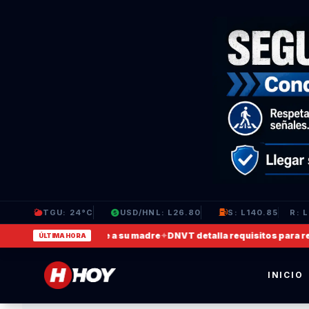
TGU: 24°C
USD/HNL: L26.80
S: L140.85
R: 
e video en que agrede a su madre
✦
DNVT detalla requisitos para recup
ÚLTIMA HORA
INICIO