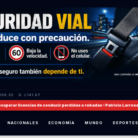
L129.32
D: L141.67
erar licencias de conducir perdidas o robadas
✦
Patricio Larrosa, no
NACIONALES
ECONOMÍA
MUNDO
DEPORTE