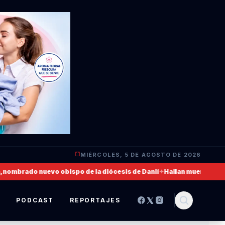
MIÉRCOLES, 5 DE AGOSTO DE 2026
mbrado nuevo obispo de la diócesis de Danlí
✦
Hallan muerto a un mili
S
PODCAST
REPORTAJES