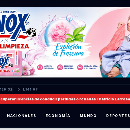
L129.32
D: L141.67
erar licencias de conducir perdidas o robadas
✦
Patricio Larrosa, no
NACIONALES
ECONOMÍA
MUNDO
DEPORTE