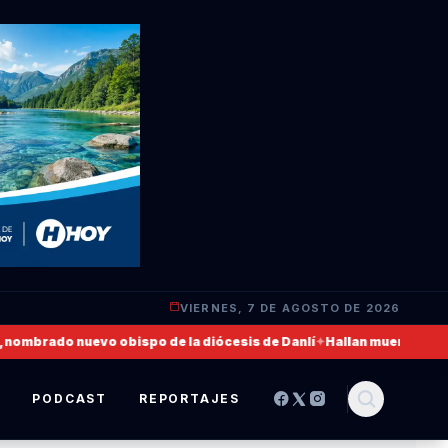
VIERNES, 7 DE AGOSTO DE 2026
brado nuevo obispo de la diócesis de Danlí
✦
Hallan muerto a un milit
S
PODCAST
REPORTAJES