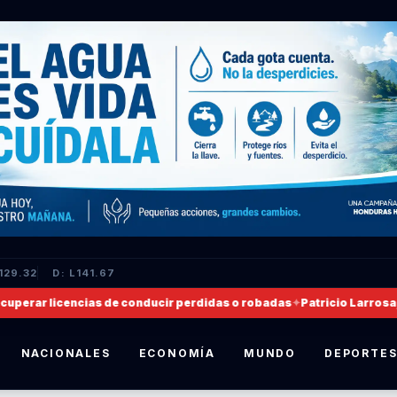
129.32
D: L141.67
rar licencias de conducir perdidas o robadas
✦
Patricio Larrosa, nom
NACIONALES
ECONOMÍA
MUNDO
DEPORTE