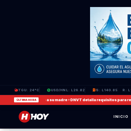
TGU: 24°C
USD/HNL: L26.82
S: L140.85
R: L
video en que agrede a su madre
✦
DNVT detalla requisitos para recupe
ÚLTIMA HORA
INICIO