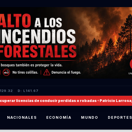
L129.32
D: L141.67
rar licencias de conducir perdidas o robadas
✦
Patricio Larrosa, nom
NACIONALES
ECONOMÍA
MUNDO
DEPORTE