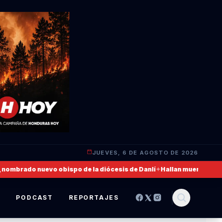
JUEVES, 6 DE AGOSTO DE 2026
brado nuevo obispo de la diócesis de Danlí
✦
Hallan muerto a un milit
S
PODCAST
REPORTAJES