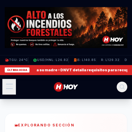
TGU: 24°C
USD/HNL: L26.82
S: L140.85
R: L129.32
D: L
deo en que agrede a su madre
✦
DNVT detalla requisitos para recupera
ÚLTIMA HORA
EXPLORANDO SECCIÓN