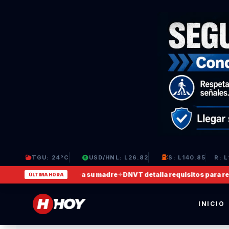
TGU: 24°C
USD/HNL: L26.82
S: L140.85
R: L
 video en que agrede a su madre
✦
DNVT detalla requisitos para recupe
ÚLTIMA HORA
INICIO