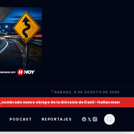
SÁBADO, 8 DE AGOSTO DE 2026
mbrado nuevo obispo de la diócesis de Danlí
✦
Hallan muerto a un mili
S
PODCAST
REPORTAJES