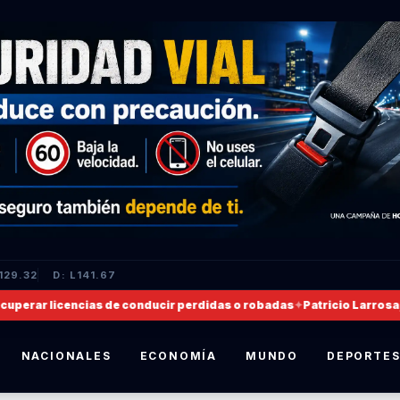
129.32
D: L141.67
rar licencias de conducir perdidas o robadas
✦
Patricio Larrosa, no
NACIONALES
ECONOMÍA
MUNDO
DEPORTE