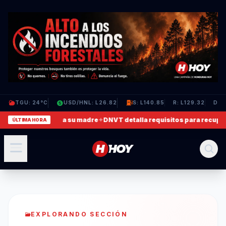
TGU: 24°C
USD/HNL: L26.82
S: L140.85
R: L129.32
D: L
deo en que agrede a su madre
✦
DNVT detalla requisitos para recuperar
ÚLTIMA HORA
EXPLORANDO SECCIÓN