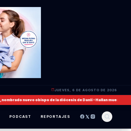
JUEVES, 6 DE AGOSTO DE 2026
mbrado nuevo obispo de la diócesis de Danlí
✦
Hallan muerto a un mili
S
PODCAST
REPORTAJES