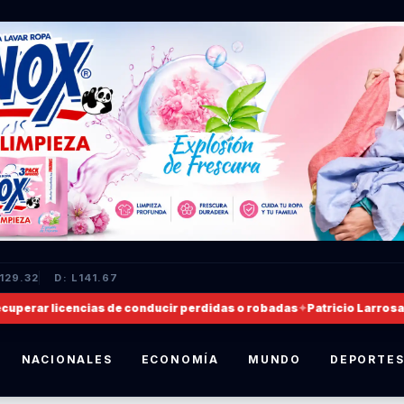
L129.32
D: L141.67
erar licencias de conducir perdidas o robadas
✦
Patricio Larrosa, no
NACIONALES
ECONOMÍA
MUNDO
DEPORTE