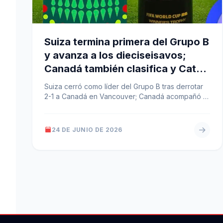
Suiza termina primera del Grupo B
y avanza a los dieciseisavos;
Canadá también clasifica y Catar
queda eliminado
Suiza cerró como líder del Grupo B tras derrotar
2-1 a Canadá en Vancouver; Canadá acompañó a
Suiza y Catar…
24 DE JUNIO DE 2026