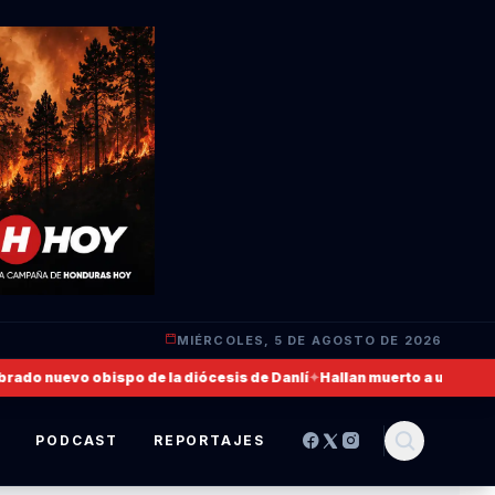
MIÉRCOLES, 5 DE AGOSTO DE 2026
o nuevo obispo de la diócesis de Danlí
✦
Hallan muerto a un militar d
S
PODCAST
REPORTAJES