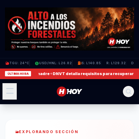
TGU: 24°C
USD/HNL: L26.82
S: L140.85
R: L129.32
D: L
n que agrede a su madre
✦
DNVT detalla requisitos para recuperar lic
ÚLTIMA HORA
EXPLORANDO SECCIÓN