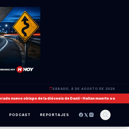
SÁBADO, 8 DE AGOSTO DE 2026
nuevo obispo de la diócesis de Danlí
✦
Hallan muerto a un militar de 
S
PODCAST
REPORTAJES