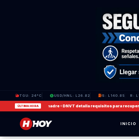
TGU: 24°C
USD/HNL: L26.82
S: L140.85
R: L
en que agrede a su madre
✦
DNVT detalla requisitos para recuperar lic
ÚLTIMA HORA
INICIO