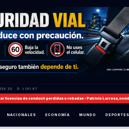
129.32
D: L141.67
encias de conducir perdidas o robadas
✦
Patricio Larrosa, nombrado 
NACIONALES
ECONOMÍA
MUNDO
DEPORTE