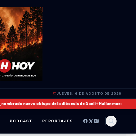
JUEVES, 6 DE AGOSTO DE 2026
mbrado nuevo obispo de la diócesis de Danlí
✦
Hallan muerto a un mili
S
PODCAST
REPORTAJES