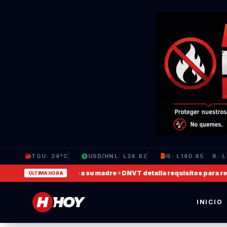
TGU: 24°C
USD/HNL: L26.82
S: L140.85
R: L
 video en que agrede a su madre
✦
DNVT detalla requisitos para recupe
ÚLTIMA HORA
INICIO