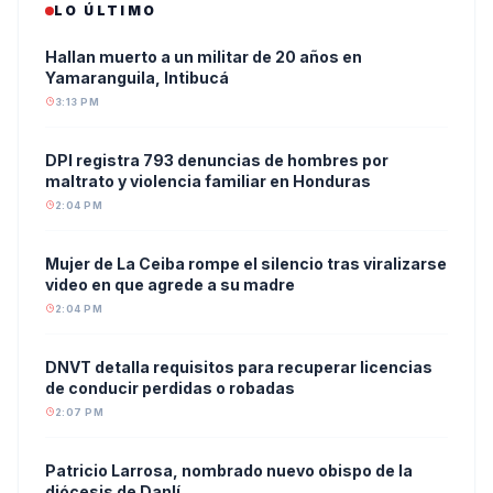
LO ÚLTIMO
Hallan muerto a un militar de 20 años en
Yamaranguila, Intibucá
3:13 PM
DPI registra 793 denuncias de hombres por
maltrato y violencia familiar en Honduras
2:04 PM
Mujer de La Ceiba rompe el silencio tras viralizarse
video en que agrede a su madre
2:04 PM
DNVT detalla requisitos para recuperar licencias
de conducir perdidas o robadas
2:07 PM
Patricio Larrosa, nombrado nuevo obispo de la
diócesis de Danlí