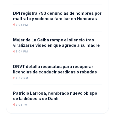
DPI registra 793 denuncias de hombres por
maltrato y violencia familiar en Honduras
2:04 PM
Mujer de La Ceiba rompe el silencio tras
viralizarse video en que agrede a su madre
2:04 PM
DNVT detalla requisitos para recuperar
licencias de conducir perdidas o robadas
2:07 PM
Patricio Larrosa, nombrado nuevo obispo
de la diócesis de Danlí
2:01 PM