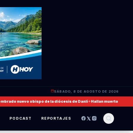
SÁBADO, 8 DE AGOSTO DE 2026
ado nuevo obispo de la diócesis de Danlí
✦
Hallan muerto a un militar
S
PODCAST
REPORTAJES