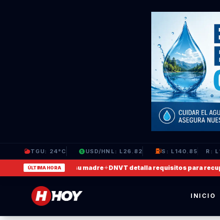
TGU: 24°C
USD/HNL: L26.82
S: L140.85
R: L
deo en que agrede a su madre
✦
DNVT detalla requisitos para recuperar
ÚLTIMA HORA
INICIO