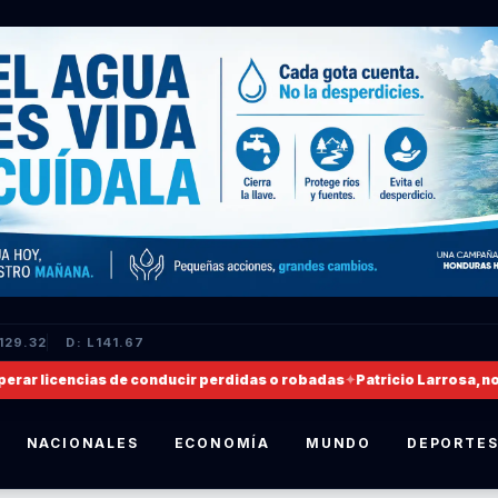
129.32
D: L141.67
 licencias de conducir perdidas o robadas
✦
Patricio Larrosa, nombr
NACIONALES
ECONOMÍA
MUNDO
DEPORTE