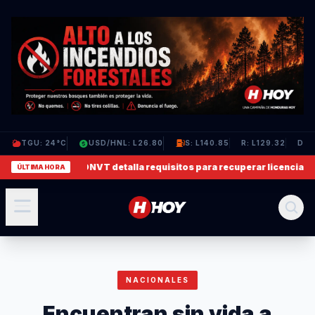
TGU: 24°C
USD/HNL: L26.80
S: L140.85
R: L129.32
D: L
e a su madre
✦
DNVT detalla requisitos para recuperar licencias de c
ÚLTIMA HORA
NACIONALES
Encuentran sin vida a