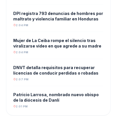
DPI registra 793 denuncias de hombres por
maltrato y violencia familiar en Honduras
2:04 PM
Mujer de La Ceiba rompe el silencio tras
viralizarse video en que agrede a su madre
2:04 PM
DNVT detalla requisitos para recuperar
licencias de conducir perdidas o robadas
2:07 PM
Patricio Larrosa, nombrado nuevo obispo
de la diócesis de Danlí
2:01 PM