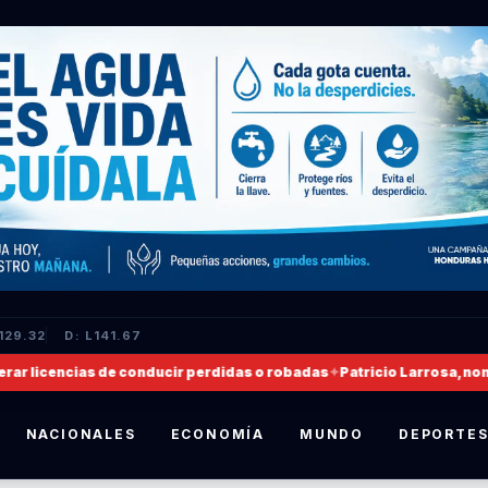
129.32
D: L141.67
icencias de conducir perdidas o robadas
✦
Patricio Larrosa, nombrado
NACIONALES
ECONOMÍA
MUNDO
DEPORTE