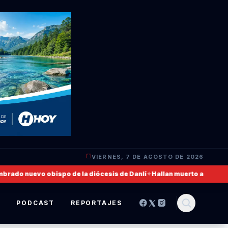
VIERNES, 7 DE AGOSTO DE 2026
 nuevo obispo de la diócesis de Danlí
✦
Hallan muerto a un militar de
S
PODCAST
REPORTAJES