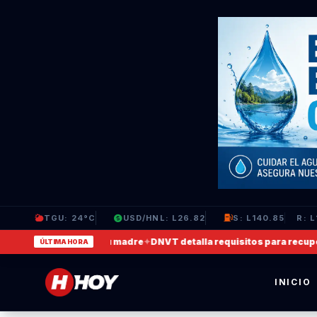
TGU: 24°C
USD/HNL: L26.82
S: L140.85
R: L
 en que agrede a su madre
✦
DNVT detalla requisitos para recuperar l
ÚLTIMA HORA
INICIO