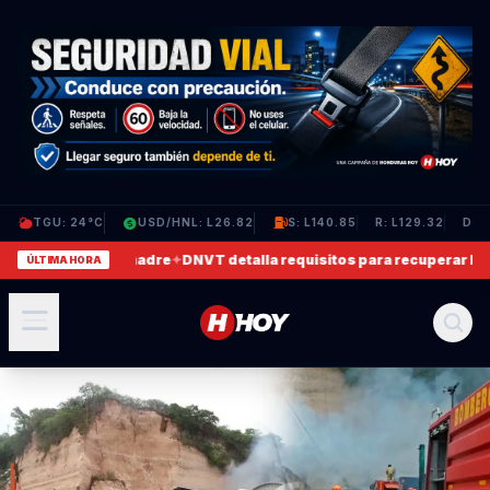
TGU: 24°C
USD/HNL: L26.82
S: L140.85
R: L129.32
D: L
agrede a su madre
✦
DNVT detalla requisitos para recuperar licencias
ÚLTIMA HORA