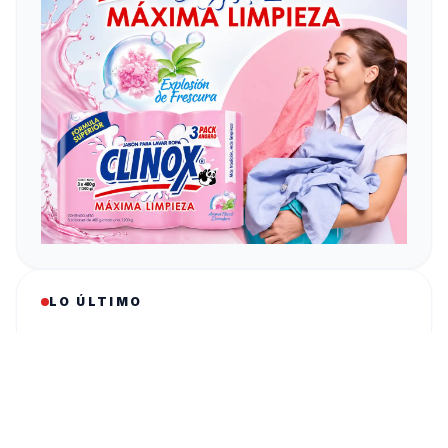
LO ÚLTIMO
Hallan muerto a un militar de 20 años en
Yamaranguila, Intibucá
3:13 PM
DPI registra 793 denuncias de hombres por