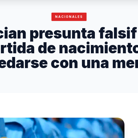
NACIONALES
ian presunta falsif
rtida de nacimient
edarse con una me