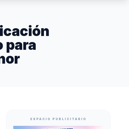
icación
o para
nor
ESPACIO PUBLICITARIO