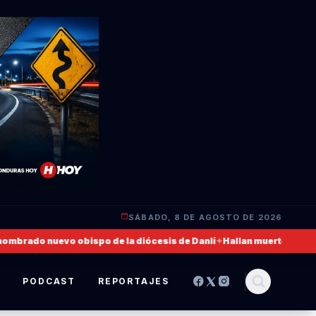
SÁBADO, 8 DE AGOSTO DE 2026
 nuevo obispo de la diócesis de Danlí
✦
Hallan muerto a un militar de
S
PODCAST
REPORTAJES