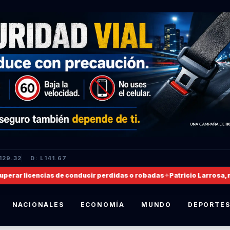
129.32
D: L141.67
icencias de conducir perdidas o robadas
✦
Patricio Larrosa, nombrado
NACIONALES
ECONOMÍA
MUNDO
DEPORTE