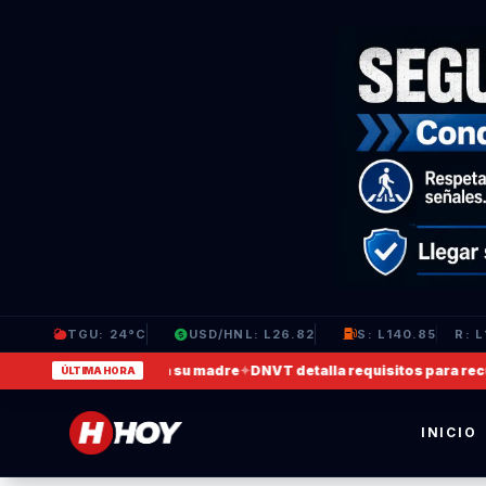
TGU: 24°C
USD/HNL: L26.82
S: L140.85
R: L
 en que agrede a su madre
✦
DNVT detalla requisitos para recuperar l
ÚLTIMA HORA
INICIO