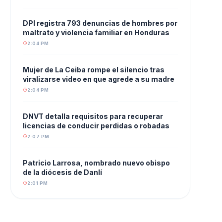
DPI registra 793 denuncias de hombres por
maltrato y violencia familiar en Honduras
2:04 PM
Mujer de La Ceiba rompe el silencio tras
viralizarse video en que agrede a su madre
2:04 PM
DNVT detalla requisitos para recuperar
licencias de conducir perdidas o robadas
2:07 PM
Patricio Larrosa, nombrado nuevo obispo
de la diócesis de Danlí
2:01 PM