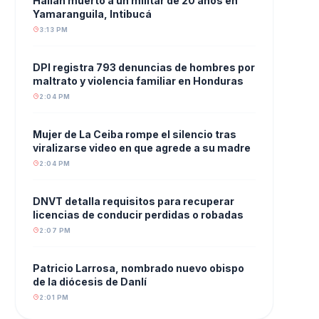
Hallan muerto a un militar de 20 años en
Yamaranguila, Intibucá
3:13 PM
DPI registra 793 denuncias de hombres por
maltrato y violencia familiar en Honduras
2:04 PM
Mujer de La Ceiba rompe el silencio tras
viralizarse video en que agrede a su madre
2:04 PM
DNVT detalla requisitos para recuperar
licencias de conducir perdidas o robadas
2:07 PM
Patricio Larrosa, nombrado nuevo obispo
de la diócesis de Danlí
2:01 PM