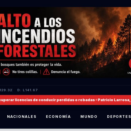
129.32
D: L141.67
r licencias de conducir perdidas o robadas
✦
Patricio Larrosa, nombr
NACIONALES
ECONOMÍA
MUNDO
DEPORTE