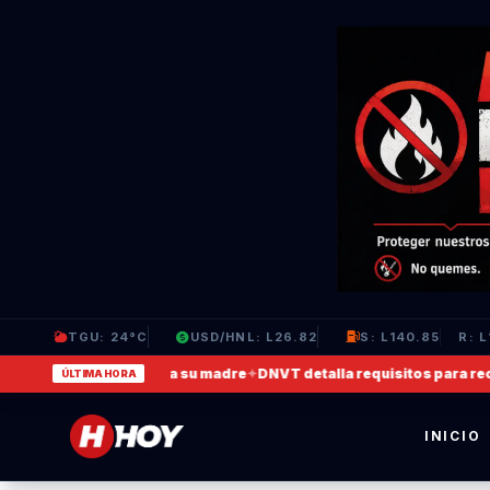
TGU: 24°C
USD/HNL: L26.82
S: L140.85
R: L
deo en que agrede a su madre
✦
DNVT detalla requisitos para recupera
ÚLTIMA HORA
INICIO