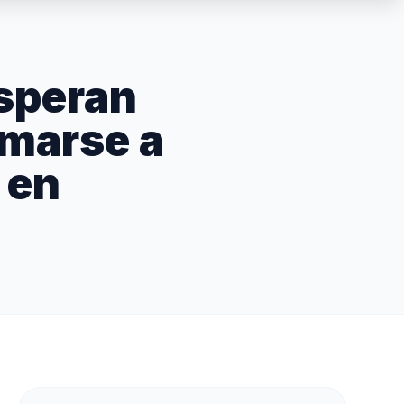
speran
umarse a
 en