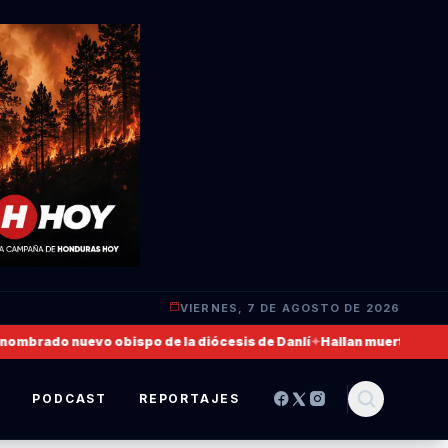
VIERNES, 7 DE AGOSTO DE 2026
ado nuevo obispo de la diócesis de Danlí
✦
Hallan muerto a un militar
S
PODCAST
REPORTAJES